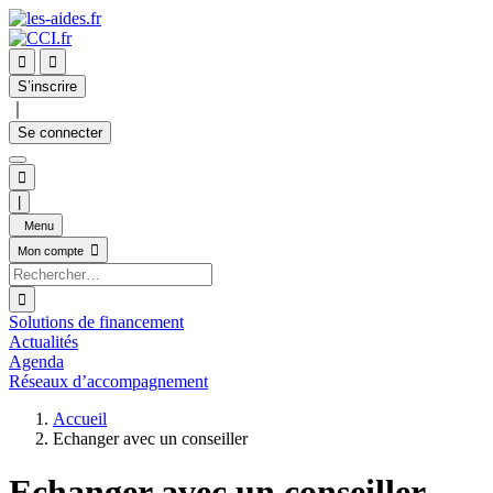


S’inscrire
｜
Se connecter

|
Menu

Mon compte

Solutions de financement
Actualités
Agenda
Réseaux d’accompagnement
Accueil
Echanger avec un conseiller
Echanger avec un conseiller