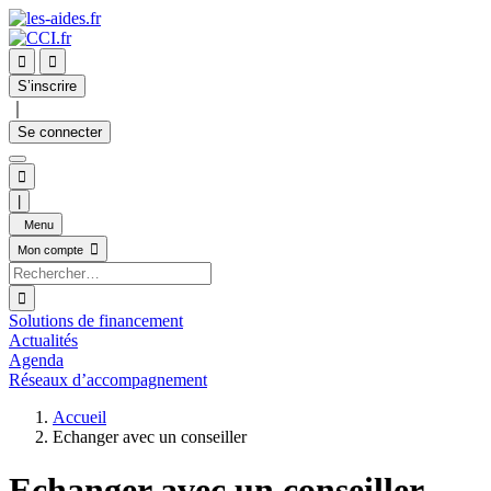


S’inscrire
｜
Se connecter

|
Menu

Mon compte

Solutions de financement
Actualités
Agenda
Réseaux d’accompagnement
Accueil
Echanger avec un conseiller
Echanger avec un conseiller