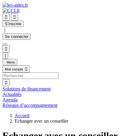


S’inscrire
｜
Se connecter

|
Menu

Mon compte

Solutions de financement
Actualités
Agenda
Réseaux d’accompagnement
Accueil
Echanger avec un conseiller
Echanger avec un conseiller