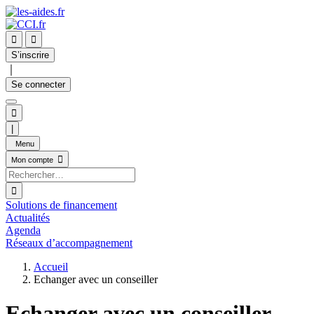


S’inscrire
｜
Se connecter

|
Menu

Mon compte

Solutions de financement
Actualités
Agenda
Réseaux d’accompagnement
Accueil
Echanger avec un conseiller
Echanger avec un conseiller