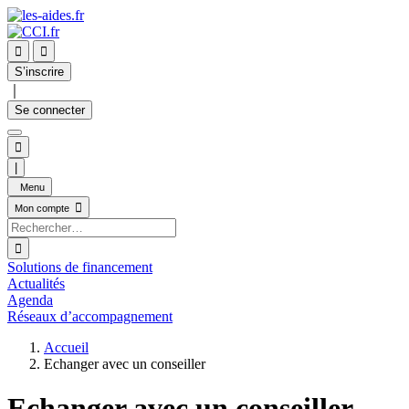


S’inscrire
｜
Se connecter

|
Menu

Mon compte

Solutions de financement
Actualités
Agenda
Réseaux d’accompagnement
Accueil
Echanger avec un conseiller
Echanger avec un conseiller