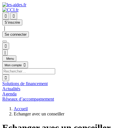


S’inscrire
｜
Se connecter

|
Menu

Mon compte

Solutions de financement
Actualités
Agenda
Réseaux d’accompagnement
Accueil
Echanger avec un conseiller
Echanger avec un conseiller