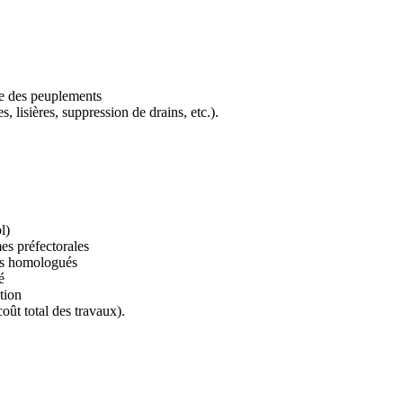
nce des peuplements
, lisières, suppression de drains, etc.).
l)
es préfectorales
sifs homologués
é
tion
oût total des travaux).