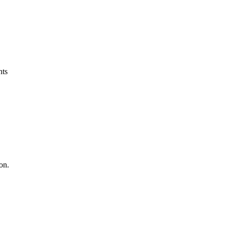
nts
on.