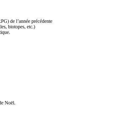
(RPG) de l’année précédente
es, biotopes, etc.)
tique.
de Noël.