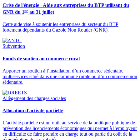
Crise de l'énergie - Aide aux entreprises du BTP utilisant du
er
GNR du 1
au 31 juillet
Cette aide vise à soutenir les entreprises du secteur du BTP
fortement dépendants du Gazole Non Routier (GNR).
Subvention
Fonds de soutien au commerce rural
Apporter un soutien à l’installation d’un commerce sédentaire
multiservices situé dans une commune rurale ou d’un commerce non
sédentaire.
Allègement des charges sociales
Allocation d'activité partielle
L’activité partielle est un outil au service de la politique publique de
prévention des licenciements économiques qui permet à l’employeur
en difficulté de faire prendre en charge tout ou partie du coût de la
rémunération de ses salariés.