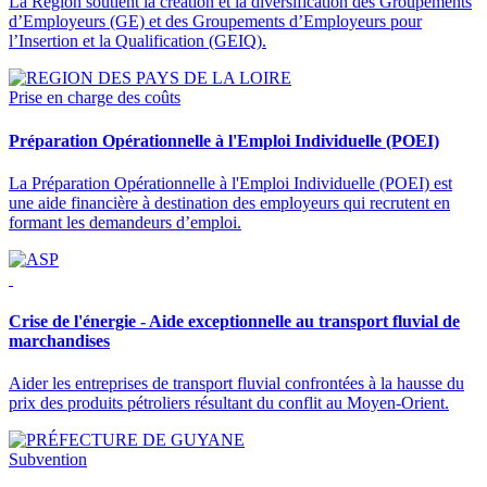
La Région soutient la création et la diversification des Groupements
d’Employeurs (GE) et des Groupements d’Employeurs pour
l’Insertion et la Qualification (GEIQ).
Prise en charge des coûts
Préparation Opérationnelle à l'Emploi Individuelle (POEI)
La Préparation Opérationnelle à l'Emploi Individuelle (POEI) est
une aide financière à destination des employeurs qui recrutent en
formant les demandeurs d’emploi.
Crise de l'énergie - Aide exceptionnelle au transport fluvial de
marchandises
Aider les entreprises de transport fluvial confrontées à la hausse du
prix des produits pétroliers résultant du conflit au Moyen-Orient.
Subvention