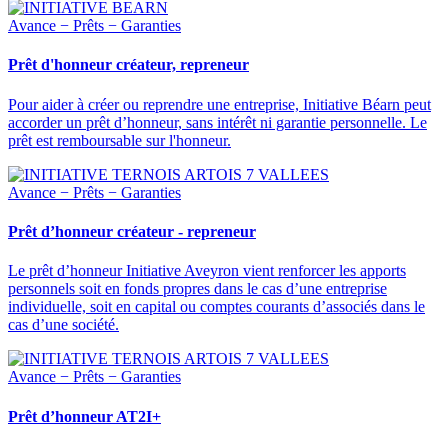
Avance − Prêts − Garanties
Prêt d'honneur créateur, repreneur
Pour aider à créer ou reprendre une entreprise, Initiative Béarn peut
accorder un prêt d’honneur, sans intérêt ni garantie personnelle. Le
prêt est remboursable sur l'honneur.
Avance − Prêts − Garanties
Prêt d’honneur créateur - repreneur
Le prêt d’honneur Initiative Aveyron vient renforcer les apports
personnels soit en fonds propres dans le cas d’une entreprise
individuelle, soit en capital ou comptes courants d’associés dans le
cas d’une société.
Avance − Prêts − Garanties
Prêt d’honneur AT2I+