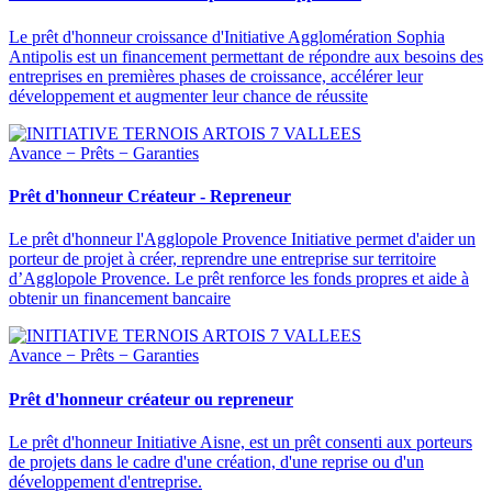
Le prêt d'honneur croissance d'Initiative Agglomération Sophia
Antipolis est un financement permettant de répondre aux besoins des
entreprises en premières phases de croissance, accélérer leur
développement et augmenter leur chance de réussite
Avance − Prêts − Garanties
Prêt d'honneur Créateur - Repreneur
Le prêt d'honneur l'Agglopole Provence Initiative permet d'aider un
porteur de projet à créer, reprendre une entreprise sur territoire
d’Agglopole Provence. Le prêt renforce les fonds propres et aide à
obtenir un financement bancaire
Avance − Prêts − Garanties
Prêt d'honneur créateur ou repreneur
Le prêt d'honneur Initiative Aisne, est un prêt consenti aux porteurs
de projets dans le cadre d'une création, d'une reprise ou d'un
développement d'entreprise.