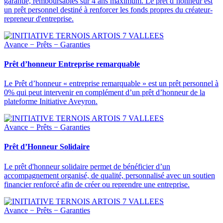
garantie, remboursables sur 4 ans maximum. Le prêt d’honneur est
un prêt personnel destiné à renforcer les fonds propres du créateur-
repreneur d'entreprise.
Avance − Prêts − Garanties
Prêt d’honneur Entreprise remarquable
Le Prêt d’honneur « entreprise remarquable » est un prêt personnel à
0% qui peut intervenir en complément d’un prêt d’honneur de la
plateforme Initiative Aveyron.
Avance − Prêts − Garanties
Prêt d’Honneur Solidaire
Le prêt d'honneur solidaire permet de bénéficier d’un
accompagnement organisé, de qualité, personnalisé avec un soutien
financier renforcé afin de créer ou reprendre une entreprise.
Avance − Prêts − Garanties