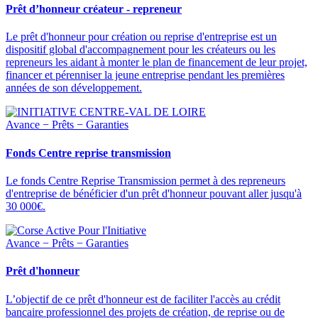
Prêt d’honneur créateur - repreneur
Le prêt d'honneur pour création ou reprise d'entreprise est un
dispositif global d'accompagnement pour les créateurs ou les
repreneurs les aidant à monter le plan de financement de leur projet,
financer et pérenniser la jeune entreprise pendant les premières
années de son développement.
Avance − Prêts − Garanties
Fonds Centre reprise transmission
Le fonds Centre Reprise Transmission permet à des repreneurs
d'entreprise de bénéficier d'un prêt d'honneur pouvant aller jusqu'à
30 000€.
Avance − Prêts − Garanties
Prêt d'honneur
L’objectif de ce prêt d'honneur est de faciliter l'accès au crédit
bancaire professionnel des projets de création, de reprise ou de