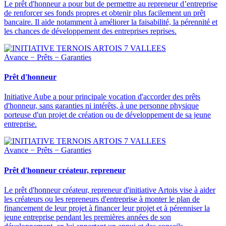
Le prêt d'honneur a pour but de permettre au repreneur d’entreprise
de renforcer ses fonds propres et obtenir plus facilement un prêt
bancaire. Il aide notamment à améliorer la faisabilité, la pérennité et
les chances de développement des entreprises reprises.
Avance − Prêts − Garanties
Prêt d'honneur
Initiative Aube a pour principale vocation d'accorder des prêts
d'honneur, sans garanties ni intérêts, à une personne physique
porteuse d'un projet de création ou de développement de sa jeune
entreprise.
Avance − Prêts − Garanties
Prêt d'honneur créateur, repreneur
Le prêt d'honneur créateur, repreneur d'initiative Artois vise à aider
les créateurs ou les repreneurs d'entreprise à monter le plan de
financement de leur projet à financer leur projet et à pérenniser la
jeune entreprise pendant les premières années de son