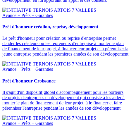
développement, en lui apportant un appui et des conseils.
Avance − Prêts − Garanties
Prêt d'honneur création, reprise, développement
Le prêt d'honneur pour création ou reprise d'entreprise permet
d'aider les créateurs ou les repreneurs d'entreprise à monter le plan
de financement de leur projet, à financer leur projet et à pérenniser la
jeune entreprise pendant les premières années de son développement
Avance − Prêts − Garanties
Prêt d'honneur Croissance
Il s'agit d'un dispositif global d'accompagnement pour les porteurs
de projets d'entreprises en développement qui consiste à les aider à
monter le plan de financement de leur projet, à le financer et faire
pérenniser l'entreprise pendant les années de son développement.
Avance − Prêts − Garanties