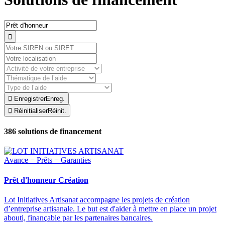


Enregistrer
Enreg.

Réinitialiser
Réinit.
386
solutions de financement
Avance − Prêts − Garanties
Prêt d'honneur Création
Lot Initiatives Artisanat accompagne les projets de création
d’entreprise artisanale. Le but est d'aider à mettre en place un projet
abouti, finançable par les partenaires bancaires.