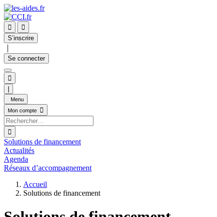


S’inscrire
｜
Se connecter

|
Menu

Mon compte

Solutions de financement
Actualités
Agenda
Réseaux d’accompagnement
Accueil
Solutions de financement
Solutions de financement