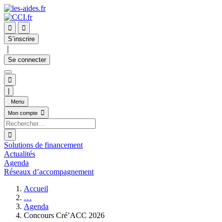


S’inscrire
｜
Se connecter

|
Menu

Mon compte

Solutions de financement
Actualités
Agenda
Réseaux d’accompagnement
Accueil
…
Agenda
Concours Cré’ACC 2026